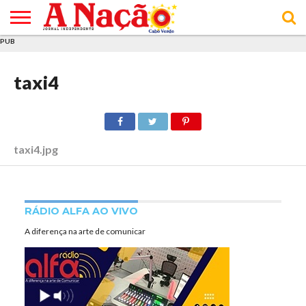
PUB
INÍCIO
ÚLTIMAS
ASSINATURAS
EM
ARQUIVO
ACTUALIDADE
OPINIÃO
ANÚNCIOS
VARIEDADES
CLICK
SOBRE
AJUDA
POLÍTICA DE
TERMOS E
NOTÍCIAS
& LOJA
FOCO
JOVEM
PRIVACIDADE
CONDIÇÕES
taxi4
E DE
DE
COOKIES
UTILIZAÇÃO
taxi4.jpg
RÁDIO ALFA AO VIVO
A diferença na arte de comunicar