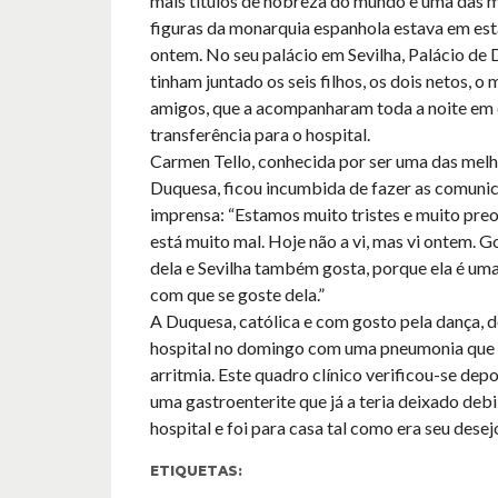
mais títulos de nobreza do mundo e uma das m
figuras da monarquia espanhola estava em es
ontem. No seu palácio em Sevilha, Palácio de D
tinham juntado os seis filhos, os dois netos, o 
amigos, que a acompanharam toda a noite em 
transferência para o hospital.
Carmen Tello, conhecida por ser uma das mel
Duquesa, ficou incumbida de fazer as comuni
imprensa: “Estamos muito tristes e muito pr
está muito mal. Hoje não a vi, mas vi ontem. 
dela e Sevilha também gosta, porque ela é um
com que se goste dela.”
A Duquesa, católica e com gosto pela dança, 
hospital no domingo com uma pneumonia que 
arritmia. Este quadro clínico verificou-se depo
uma gastroenterite que já a teria deixado debil
hospital e foi para casa tal como era seu desej
ETIQUETAS: