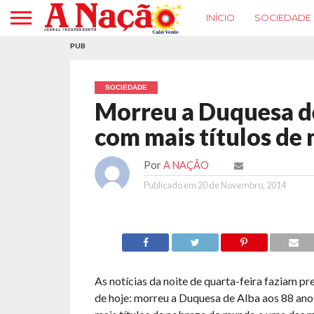
INÍCIO
SOCIEDADE
PUB
SOCIEDADE
Morreu a Duquesa de
com mais títulos de
Por
A NAÇÃO
Publicado em
20 de Novembro, 2014
As notícias da noite de quarta-feira faziam pr
de hoje: morreu a Duquesa de Alba aos 88 ano