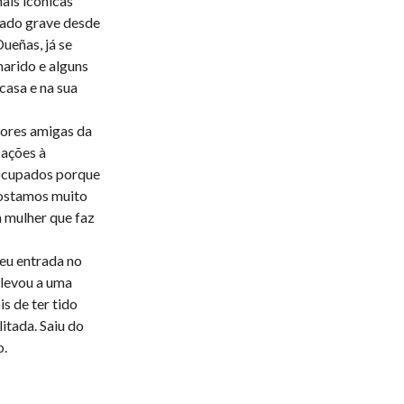
ais icónicas
tado grave desde
ueñas, já se
marido e alguns
casa e na sua
hores amigas da
cações à
eocupados porque
Gostamos muito
a mulher que faz
deu entrada no
levou a uma
is de ter tido
itada. Saiu do
o.