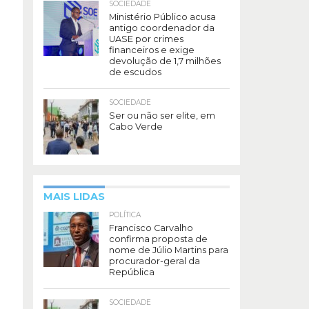
SOCIEDADE
Ministério Público acusa
antigo coordenador da
UASE por crimes
financeiros e exige
devolução de 1,7 milhões
de escudos
SOCIEDADE
Ser ou não ser elite, em
Cabo Verde
MAIS LIDAS
POLÍTICA
Francisco Carvalho
confirma proposta de
nome de Júlio Martins para
procurador-geral da
República
SOCIEDADE