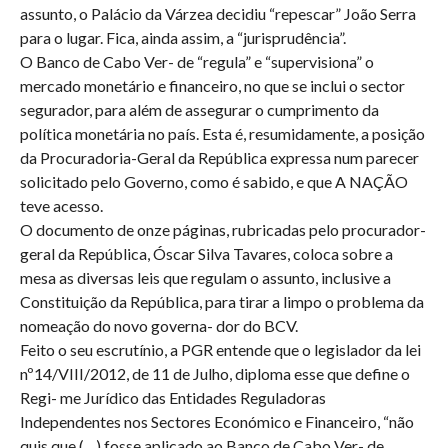
assunto, o Palácio da Várzea decidiu “repescar” João Serra
para o lugar. Fica, ainda assim, a “jurisprudência”.
O Banco de Cabo Ver- de “regula” e “supervisiona” o
mercado monetário e financeiro, no que se inclui o sector
segurador, para além de assegurar o cumprimento da
política monetária no país. Esta é, resumidamente, a posição
da Procuradoria-Geral da República expressa num parecer
solicitado pelo Governo, como é sabido, e que A NAÇÃO
teve acesso.
O documento de onze páginas, rubricadas pelo procurador-
geral da República, Óscar Silva Tavares, coloca sobre a
mesa as diversas leis que regulam o assunto, inclusive a
Constituição da República, para tirar a limpo o problema da
nomeação do novo governa- dor do BCV.
Feito o seu escrutínio, a PGR entende que o legislador da lei
nº14/VIII/2012, de 11 de Julho, diploma esse que define o
Regi- me Jurídico das Entidades Reguladoras
Independentes nos Sectores Económico e Financeiro, “não
quis que (…) fosse aplicado ao Banco de Cabo Ver- de