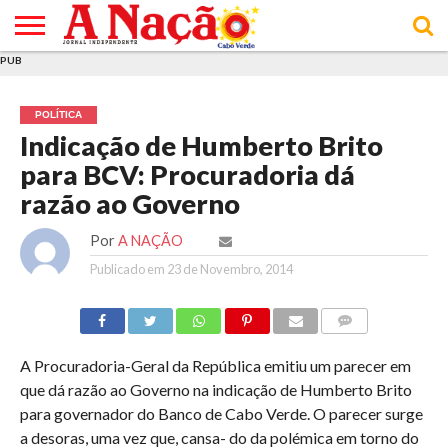
PUB
INÍCIO
ÚLTIMAS
ASSINATURAS
EM
ARQUIVO
ACTUALIDADE
OPINIÃO
ANÚNCIOS
VARIEDADES
CLICK
SOBRE
AJUDA
POLÍTICA DE
TERMOS E
NOTÍCIAS
& LOJA
FOCO
JOVEM
PRIVACIDADE
CONDIÇÕES
E DE
DE
POLÍTICA
COOKIES
UTILIZAÇÃO
Indicação de Humberto Brito
para BCV: Procuradoria dá
razão ao Governo
Por
A NAÇÃO
Publicado em
23 de Novembro, 2014
COMMENTS
A Procuradoria-Geral da República emitiu um parecer em
que dá razão ao Governo na indicação de Humberto Brito
para governador do Banco de Cabo Verde. O parecer surge
a desoras, uma vez que, cansa- do da polémica em torno do