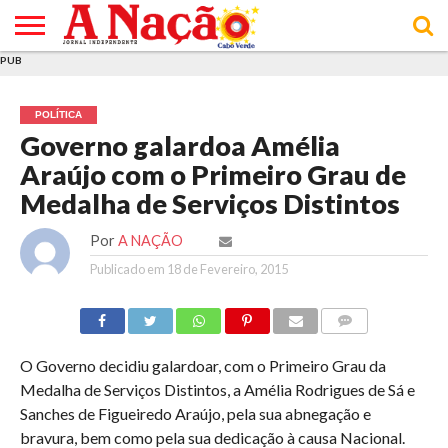
PUB
INÍCIO
ÚLTIMAS
ASSINATURAS
EM
ARQUIVO
ACTUALIDADE
OPINIÃO
ANÚNCIOS
VARIEDADES
CLICK
SOBRE
AJUDA
POLÍTICA DE
TERMOS E
NOTÍCIAS
& LOJA
FOCO
JOVEM
PRIVACIDADE
CONDIÇÕES
E DE
DE
POLÍTICA
COOKIES
UTILIZAÇÃO
Governo galardoa Amélia
Araújo com o Primeiro Grau de
Medalha de Serviços Distintos
Por
A NAÇÃO
Publicado em
18 de Fevereiro, 2015
COMMENTS
O Governo decidiu galardoar, com o Primeiro Grau da
Medalha de Serviços Distintos, a Amélia Rodrigues de Sá e
Sanches de Figueiredo Araújo, pela sua abnegação e
bravura, bem como pela sua dedicação à causa Nacional.