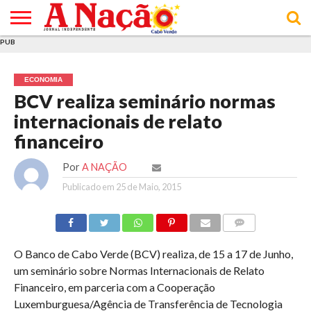
PUB
INÍCIO
ÚLTIMAS
ASSINATURAS
EM
ARQUIVO
ACTUALIDADE
OPINIÃO
ANÚNCIOS
VARIEDADES
CLICK
SOBRE
AJUDA
POLÍTICA DE
TERMOS E
NOTÍCIAS
& LOJA
FOCO
JOVEM
PRIVACIDADE
CONDIÇÕES
E DE
DE
ECONOMIA
COOKIES
UTILIZAÇÃO
BCV realiza seminário normas
internacionais de relato
financeiro
Por
A NAÇÃO
Publicado em
25 de Maio, 2015
COMMENTS
O Banco de Cabo Verde (BCV) realiza, de 15 a 17 de Junho,
um seminário sobre Normas Internacionais de Relato
Financeiro, em parceria com a Cooperação
Luxemburguesa/Agência de Transferência de Tecnologia