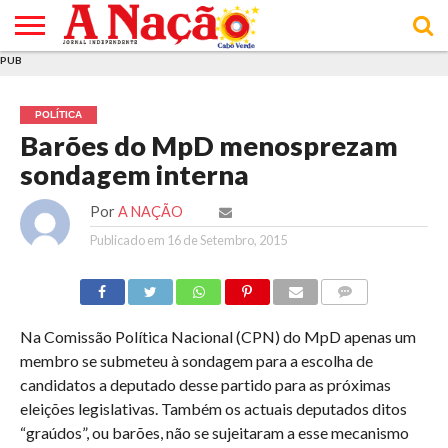
PUB
INÍCIO
ÚLTIMAS
ASSINATURAS
EM
ARQUIVO
ACTUALIDADE
OPINIÃO
ANÚNCIOS
VARIEDADES
CLICK
SOBRE
AJUDA
POLÍTICA DE
TERMOS E
NOTÍCIAS
& LOJA
FOCO
JOVEM
PRIVACIDADE
CONDIÇÕES
E DE
DE
POLÍTICA
COOKIES
UTILIZAÇÃO
Barões do MpD menosprezam
sondagem interna
Por
A NAÇÃO
Publicado em
16 de Setembro, 2015
COMMENTS
Na Comissão Política Nacional (CPN) do MpD apenas um
membro se submeteu à sondagem para a escolha de
candidatos a deputado desse partido para as próximas
eleições legislativas. Também os actuais deputados ditos
“graúdos”, ou barões, não se sujeitaram a esse mecanismo