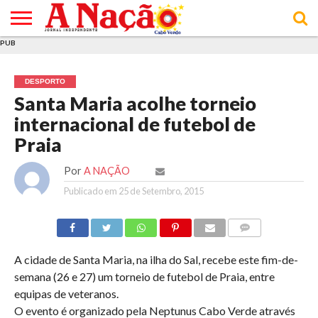
PUB
INÍCIO
ÚLTIMAS
ASSINATURAS
EM
ARQUIVO
ACTUALIDADE
OPINIÃO
ANÚNCIOS
VARIEDADES
CLICK
SOBRE
AJUDA
POLÍTICA DE
TERMOS E
NOTÍCIAS
& LOJA
FOCO
JOVEM
PRIVACIDADE
CONDIÇÕES
E DE
DE
DESPORTO
COOKIES
UTILIZAÇÃO
Santa Maria acolhe torneio
internacional de futebol de
Praia
Por
A NAÇÃO
Publicado em
25 de Setembro, 2015
COMMENTS
A cidade de Santa Maria, na ilha do Sal, recebe este fim-de-
semana (26 e 27) um torneio de futebol de Praia, entre
equipas de veteranos.
O evento é organizado pela Neptunus Cabo Verde através