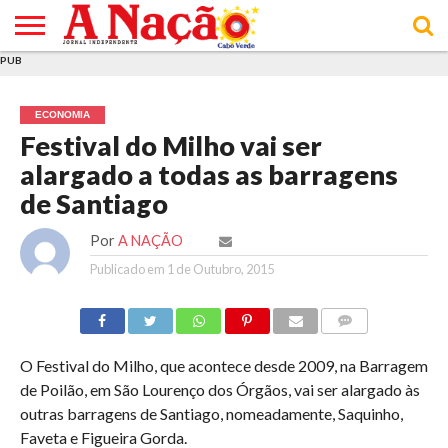
PUB
INÍCIO
ÚLTIMAS
ASSINATURAS
EM
ARQUIVO
ACTUALIDADE
OPINIÃO
ANÚNCIOS
VARIEDADES
CLICK
SOBRE
AJUDA
POLÍTICA DE
TERMOS E
NOTÍCIAS
& LOJA
FOCO
JOVEM
PRIVACIDADE
CONDIÇÕES
E DE
DE
ECONOMIA
COOKIES
UTILIZAÇÃO
Festival do Milho vai ser
alargado a todas as barragens
de Santiago
Por
A NAÇÃO
Publicado em
1 de Outubro, 2015
COMMENTS
O Festival do Milho, que acontece desde 2009, na Barragem
de Poilão, em São Lourenço dos Órgãos, vai ser alargado às
outras barragens de Santiago, nomeadamente, Saquinho,
Faveta e Figueira Gorda.