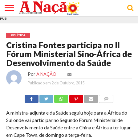
PUB
INÍCIO
ÚLTIMAS
ASSINATURAS
EM
ARQUIVO
ACTUALIDADE
OPINIÃO
ANÚNCIOS
VARIEDADES
CLICK
SOBRE
AJUDA
POLÍTICA DE
TERMOS E
NOTÍCIAS
& LOJA
FOCO
JOVEM
PRIVACIDADE
CONDIÇÕES
E DE
DE
POLÍTICA
COOKIES
UTILIZAÇÃO
Cristina Fontes participa no II
Fórum Ministerial Sino-África de
Desenvolvimento da Saúde
Por
A NAÇÃO
Publicado em
2 de Outubro, 2015
COMMENTS
A ministra-adjunta e da Saúde seguiu hoje para a África do
Sul onde vai participar no Segundo Fórum Ministerial de
Desenvolvimento da Saúde entre a China e África a ter lugar
em Cape Town, de domingo a terça-feira.