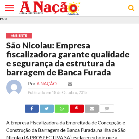
PUB
INÍCIO
ÚLTIMAS
ASSINATURAS
EM
ARQUIVO
ACTUALIDADE
OPINIÃO
ANÚNCIOS
VARIEDADES
CLICK
SOBRE
AJUDA
POLÍTICA DE
TERMOS E
NOTÍCIAS
& LOJA
FOCO
JOVEM
PRIVACIDADE
CONDIÇÕES
E DE
DE
AMBIENTE
COOKIES
UTILIZAÇÃO
São Nicolau: Empresa
fiscalizadora garante qualidade
e segurança da estrutura da
barragem de Banca Furada
Por
A NAÇÃO
Publicado em
18 de Outubro, 2015
COMMENTS
A Empresa Fiscalizadora da Empreitada de Concepção e
Construção da Barragem de Banca Furada, na ilha de São
Nicolau (A PROSPECTIVA SA) esclareceu hoje que a