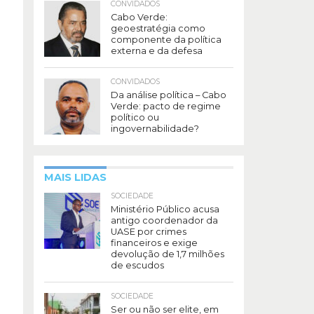
CONVIDADOS
Cabo Verde:
geoestratégia como
componente da política
externa e da defesa
CONVIDADOS
Da análise política – Cabo
Verde: pacto de regime
político ou
ingovernabilidade?
MAIS LIDAS
SOCIEDADE
Ministério Público acusa
antigo coordenador da
UASE por crimes
financeiros e exige
devolução de 1,7 milhões
de escudos
SOCIEDADE
Ser ou não ser elite, em