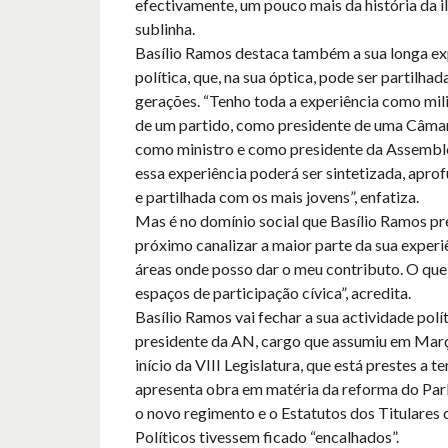
efectivamente, um pouco mais da história da ilh
sublinha.
Basílio Ramos destaca também a sua longa ex
política, que, na sua óptica, pode ser partilha
gerações. “Tenho toda a experiência como mili
de um partido, como presidente de uma Câmar
como ministro e como presidente da Assemble
essa experiência poderá ser sintetizada, apro
e partilhada com os mais jovens”, enfatiza.
Mas é no domínio social que Basílio Ramos pr
próximo canalizar a maior parte da sua experiê
áreas onde posso dar o meu contributo. O que 
espaços de participação cívica”, acredita.
Basílio Ramos vai fechar a sua actividade pol
presidente da AN, cargo que assumiu em Març
início da VIII Legislatura, que está prestes a t
apresenta obra em matéria da reforma do Pa
o novo regimento e o Estatutos dos Titulares
Políticos tivessem ficado “encalhados”.