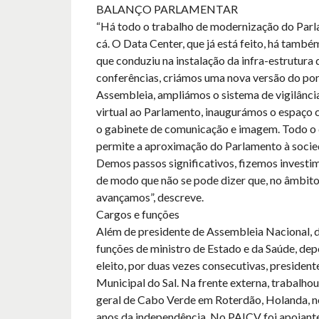
BALANÇO PARLAMENTAR
“Há todo o trabalho de modernização do Parl
cá. O Data Center, que já está feito, há també
que conduziu na instalação da infra-estrutura 
conferências, criámos uma nova versão do por
Assembleia, ampliámos o sistema de vigilância,
virtual ao Parlamento, inaugurámos o espaço 
o gabinete de comunicação e imagem. Todo o
permite a aproximação do Parlamento à socied
Demos passos significativos, fizemos investim
de modo que não se pode dizer que, no âmbito
avançamos”, descreve.
Cargos e funções
Além de presidente de Assembleia Nacional,
funções de ministro de Estado e da Saúde, depo
eleito, por duas vezes consecutivas, presiden
Municipal do Sal. Na frente externa, trabalho
geral de Cabo Verde em Roterdão, Holanda, n
anos da independência. No PAICV foi apoiante