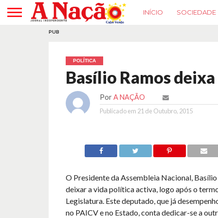
INÍCIO
SOCIEDADE
PUB
POLÍTICA
Basílio Ramos deixa 
Por
A NAÇÃO
Publicado em
21 de Outubro, 2015
O Presidente da Assembleia Nacional, Basílio
deixar a vida política activa, logo após o term
Legislatura. Este deputado, que já desempenho
no PAICV e no Estado, conta dedicar-se a outr