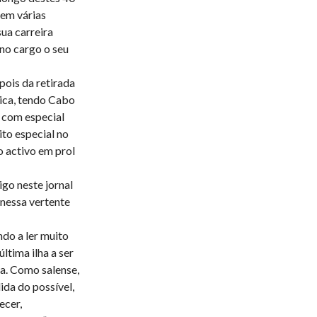
 em várias
sua carreira
no cargo o seu
pois da retirada
vica, tendo Cabo
 com especial
ito especial no
o activo em prol
go neste jornal
 nessa vertente
do a ler muito
última ilha a ser
da. Como salense,
ida do possível,
ecer,