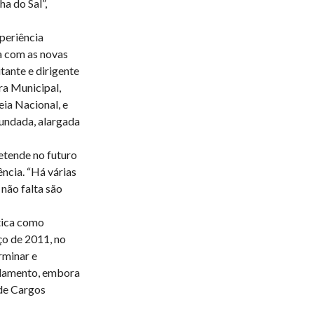
a do Sal”,
periência
da com as novas
tante e dirigente
a Municipal,
ia Nacional, e
fundada, alargada
etende no futuro
ncia. “Há várias
não falta são
ítica como
o de 2011, no
erminar e
rlamento, embora
 de Cargos