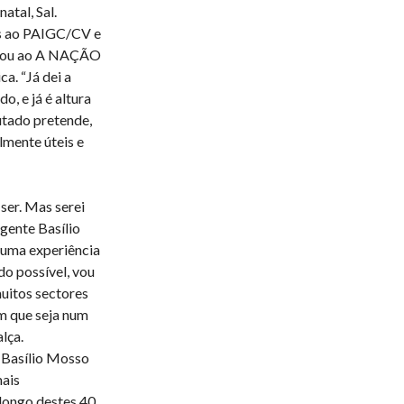
atal, Sal.
os ao PAIGC/CV e
elou ao A NAÇÃO
ca. “Já dei a
o, e já é altura
utado pretende,
lmente úteis e
ser. Mas serei
igente Basílio
guma experiência
do possível, vou
muitos sectores
em que seja num
lça.
 Basílio Mosso
mais
longo destes 40