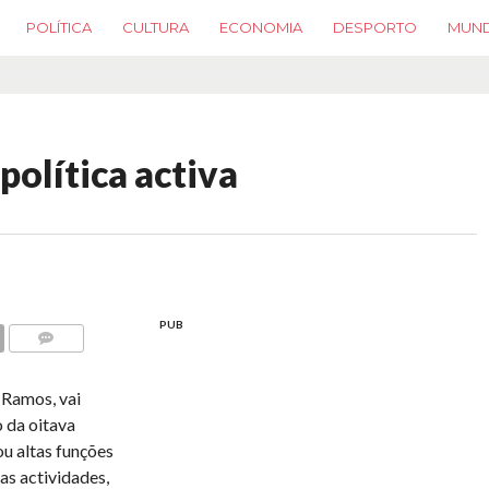
POLÍTICA
CULTURA
ECONOMIA
DESPORTO
MUN
política activa
PUB
COMMENTS
 Ramos, vai
o da oitava
u altas funções
as actividades,