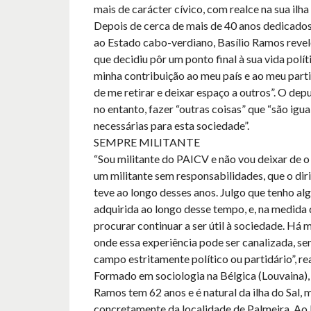
mais de carácter cívico, com realce na sua ilha n
Depois de cerca de mais de 40 anos dedicad
ao Estado cabo-verdiano, Basílio Ramos rev
que decidiu pôr um ponto final à sua vida políti
minha contribuição ao meu país e ao meu partid
de me retirar e deixar espaço a outros”. O dep
no entanto, fazer “outras coisas” que “são igua
necessárias para esta sociedade”.
SEMPRE MILITANTE
“Sou militante do PAICV e não vou deixar de o 
um militante sem responsabilidades, que o dir
teve ao longo desses anos. Julgo que tenho al
adquirida ao longo desse tempo, e, na medida 
procurar continuar a ser útil à sociedade. Há 
onde essa experiência pode ser canalizada, s
campo estritamente político ou partidário”, rea
Formado em sociologia na Bélgica (Louvaina),
Ramos tem 62 anos e é natural da ilha do Sal, 
concretamente da localidade de Palmeira. Ao 