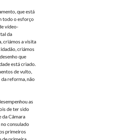
amento, que está
m todo o esforço
de vídeo-
tal da
 criámos a visita
cidadão, criámos
 desenho que
ade está criado.
entos de vulto,
 da reforma, não
 desempenhou as
is de ter sido
te da Câmara
u no consulado
os primeiros
 de primeira