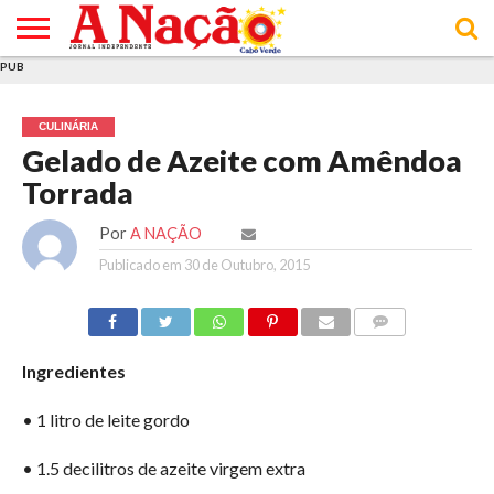
PUB
INÍCIO
ÚLTIMAS
ASSINATURAS
EM
ARQUIVO
ACTUALIDADE
OPINIÃO
ANÚNCIOS
VARIEDADES
CLICK
SOBRE
AJUDA
POLÍTICA DE
TERMOS E
NOTÍCIAS
& LOJA
FOCO
JOVEM
PRIVACIDADE
CONDIÇÕES
E DE
DE
CULINÁRIA
COOKIES
UTILIZAÇÃO
Gelado de Azeite com Amêndoa
Torrada
Por
A NAÇÃO
Publicado em
30 de Outubro, 2015
COMMENTS
Ingredientes
• 1 litro de leite gordo
• 1.5 decilitros de azeite virgem extra