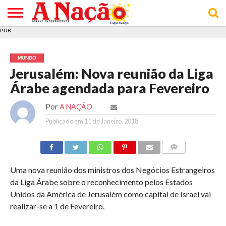
PUB
INÍCIO
ÚLTIMAS
ASSINATURAS
EM
ARQUIVO
ACTUALIDADE
OPINIÃO
ANÚNCIOS
VARIEDADES
CLICK
SOBRE
AJUDA
POLÍTICA DE
TERMOS E
NOTÍCIAS
& LOJA
FOCO
JOVEM
PRIVACIDADE
CONDIÇÕES
E DE
DE
MUNDO
COOKIES
UTILIZAÇÃO
Jerusalém: Nova reunião da Liga
Árabe agendada para Fevereiro
Por
A NAÇÃO
Publicado em
11 de Janeiro, 2018
COMMENTS
Uma nova reunião dos ministros dos Negócios Estrangeiros
da Liga Árabe sobre o reconhecimento pelos Estados
Unidos da América de Jerusalém como capital de Israel vai
realizar-se a 1 de Fevereiro.