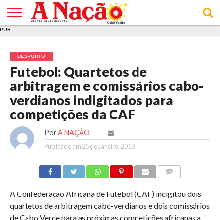
PUB
INÍCIO
ÚLTIMAS
ASSINATURAS
EM
ARQUIVO
ACTUALIDADE
OPINIÃO
ANÚNCIOS
VARIEDADES
CLICK
SOBRE
AJUDA
POLÍTICA DE
TERMOS E
NOTÍCIAS
& LOJA
FOCO
JOVEM
PRIVACIDADE
CONDIÇÕES
E DE
DE
DESPORTO
COOKIES
UTILIZAÇÃO
Futebol: Quartetos de
arbitragem e comissários cabo-
verdianos indigitados para
competições da CAF
Por
A NAÇÃO
Publicado em
25 de Janeiro, 2018
COMMENTS
A Confederação Africana de Futebol (CAF) indigitou dois
quartetos de arbitragem cabo-verdianos e dois comissários
de Cabo Verde para as próximas competições africanas a