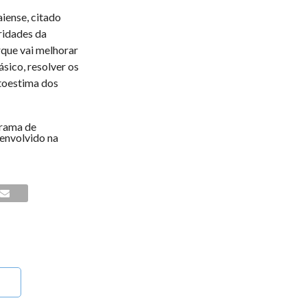
iense, citado
ridades da
rque vai melhorar
sico, resolver os
utoestima dos
grama de
senvolvido na