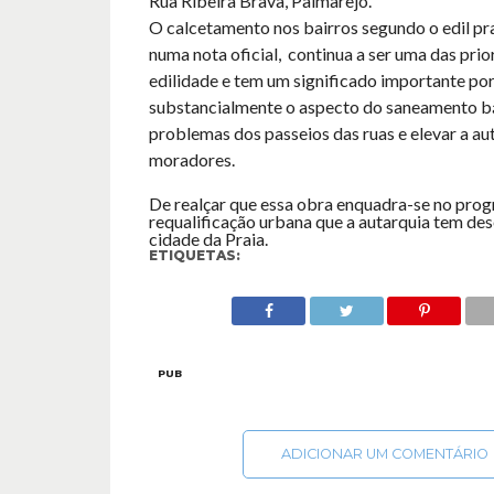
Rua Ribeira Brava, Palmarejo.
O calcetamento nos bairros segundo o edil pra
numa nota oficial, continua a ser uma das prio
edilidade e tem um significado importante po
substancialmente o aspecto do saneamento bá
problemas dos passeios das ruas e elevar a a
moradores.
De realçar que essa obra enquadra-se no pro
requalificação urbana que a autarquia tem de
cidade da Praia.
ETIQUETAS:
PUB
ADICIONAR UM COMENTÁRIO