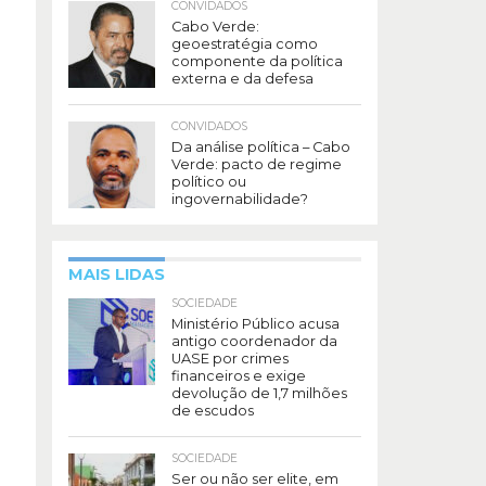
CONVIDADOS
Cabo Verde:
geoestratégia como
componente da política
externa e da defesa
CONVIDADOS
Da análise política – Cabo
Verde: pacto de regime
político ou
ingovernabilidade?
MAIS LIDAS
SOCIEDADE
Ministério Público acusa
antigo coordenador da
UASE por crimes
financeiros e exige
devolução de 1,7 milhões
de escudos
SOCIEDADE
Ser ou não ser elite, em