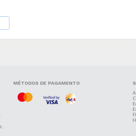
MÉTODOS DE PAGAMENTO
S
A
C
E
E
F
,
H
r,