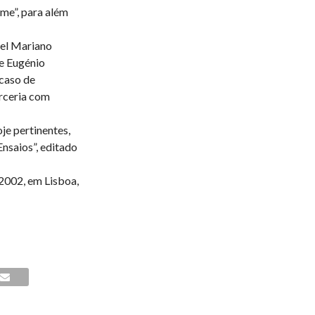
me”, para além
iel Mariano
e Eugénio
 caso de
arceria com
je pertinentes,
nsaios”, editado
 2002, em Lisboa,