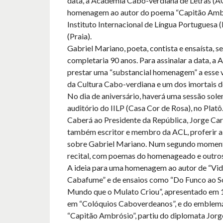
data, a Academia Cabo-verdiana de Letras (A
homenagem ao autor do poema “Capitão Ambr
Instituto Internacional de Língua Portuguesa (I
(Praia).
Gabriel Mariano, poeta, contista e ensaísta, se
completaria 90 anos. Para assinalar a data, a 
prestar uma “substancial homenagem” a esse v
da Cultura Cabo-verdiana e um dos imortais 
No dia de aniversário, haverá uma sessão sole
auditório do IILP (Casa Cor de Rosa), no Platô
Caberá ao Presidente da República, Jorge Car
também escritor e membro da ACL, proferir a
sobre Gabriel Mariano. Num segundo moment
recital, com poemas do homenageado e outros
A ideia para uma homenagem ao autor de “Vid
Cabafume” e de ensaios como “Do Funco ao S
Mundo que o Mulato Criou”, apresentado em 
em “Colóquios Caboverdeanos”, e do emblem
“Capitão Ambrósio”, partiu do diplomata Jorg