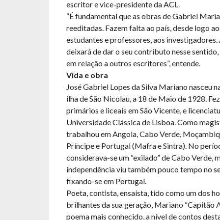
escritor e vice-presidente da ACL.
“É fundamental que as obras de Gabriel Mari
reeditadas. Fazem falta ao país, desde logo ao
estudantes e professores, aos investigadores.
deixará de dar o seu contributo nesse sentido, 
em relação a outros escritores”, entende.
Vida e obra
José Gabriel Lopes da Silva Mariano nasceu na
ilha de São Nicolau, a 18 de Maio de 1928. Fe
primários e liceais em São Vicente, e licenciat
Universidade Clássica de Lisboa. Como magist
trabalhou em Angola, Cabo Verde, Moçambiq
Príncipe e Portugal (Mafra e Sintra). No perío
considerava-se um “exilado” de Cabo Verde, 
independência viu também pouco tempo no seu
fixando-se em Portugal.
Poeta, contista, ensaísta, tido como um dos 
brilhantes da sua geração, Mariano “Capitão 
poema mais conhecido, a nível de contos des