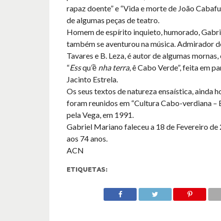
rapaz doente” e “Vida e morte de João Cabafu
de algumas peças de teatro.
Homem de espírito inquieto, humorado, Gabr
também se aventurou na música. Admirador d
Tavares e B. Leza, é autor de algumas mornas,
“
Ess
qu’ề
nha terra
, ê Cabo Verde”, feita em p
Jacinto Estrela.
Os seus textos de natureza ensaística, ainda ho
foram reunidos em “Cultura Cabo-verdiana – E
pela Vega, em 1991.
Gabriel Mariano faleceu a 18 de Fevereiro de
aos 74 anos.
ACN
ETIQUETAS: