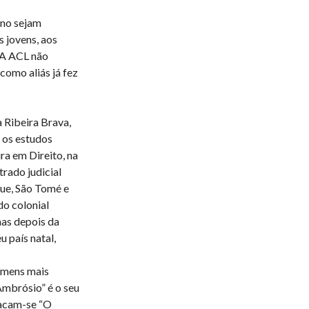
ano sejam
s jovens, aos
 A ACL não
como aliás já fez
 Ribeira Brava,
z os estudos
ura em Direito, na
rado judicial
ue, São Tomé e
do colonial
mas depois da
 país natal,
homens mais
Ambrósio” é o seu
tacam-se “O