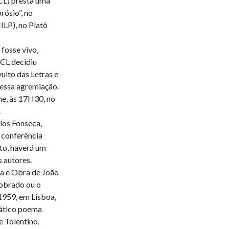
CL) presta uma
ósio”, no
ILP), no Platô
 fosse vivo,
ACL decidiu
ulto das Letras e
dessa agremiação.
ne, às 17H30, no
.
los Fonseca,
 conferência
o, haverá um
 autores.
a e Obra de João
obrado ou o
1959, em Lisboa,
ático poema
e Tolentino,