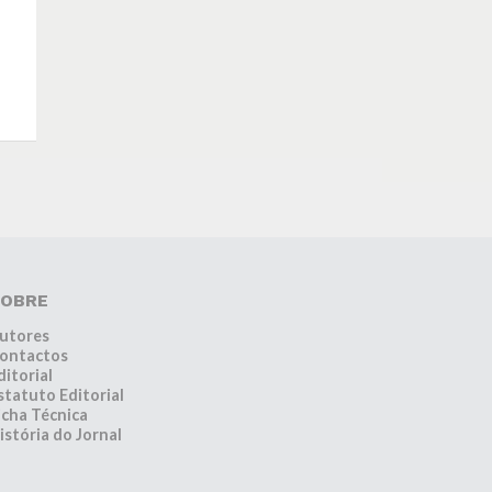
OBRE
utores
ontactos
ditorial
statuto Editorial
icha Técnica
istória do Jornal