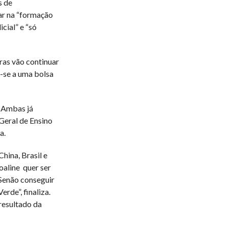
s de
ar na “formação
cial” e “só
ras vão continuar
m-se a uma bolsa
. Ambas já
Geral de Ensino
a.
China, Brasil e
oaline quer ser
 “Senão conseguir
rde”, finaliza.
resultado da