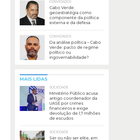
CONVIDADOS
Cabo Verde:
geoestratégia como
componente da política
externa e da defesa
CONVIDADOS
Da análise política – Cabo
Verde: pacto de regime
político ou
ingovernabilidade?
MAIS LIDAS
SOCIEDADE
Ministério Público acusa
antigo coordenador da
UASE por crimes
financeiros e exige
devolução de 1,7 milhões
de escudos
SOCIEDADE
Ser ou não ser elite, em