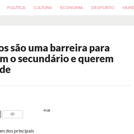
POLÍTICA
CULTURA
ECONOMIA
DESPORTO
MUN
os são uma barreira para
am o secundário e querem
ade
PUB
COMMENTS
 um dos principais