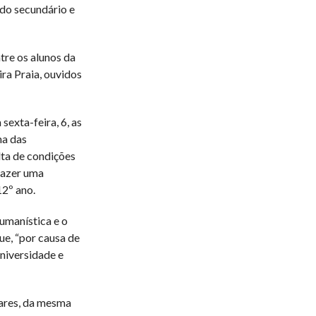
 do secundário e
tre os alunos da
ra Praia, ouvidos
sexta-feira, 6, as
ma das
lta de condições
fazer uma
12º ano.
umanística e o
ue, “por causa de
universidade e
ares, da mesma