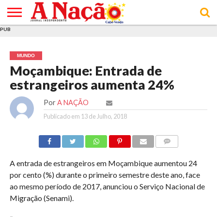
PUB
INÍCIO
ÚLTIMAS
ASSINATURAS
EM
ARQUIVO
ACTUALIDADE
OPINIÃO
ANÚNCIOS
VARIEDADES
CLICK
SOBRE
AJUDA
POLÍTICA DE
TERMOS E
NOTÍCIAS
& LOJA
FOCO
JOVEM
PRIVACIDADE
CONDIÇÕES
E DE
DE
MUNDO
COOKIES
UTILIZAÇÃO
Moçambique: Entrada de
estrangeiros aumenta 24%
Por
A NAÇÃO
Publicado em
13 de Julho, 2018
COMMENTS
A entrada de estrangeiros em Moçambique aumentou 24
por cento (%) durante o primeiro semestre deste ano, face
ao mesmo período de 2017, anunciou o Serviço Nacional de
Migração (Senami).