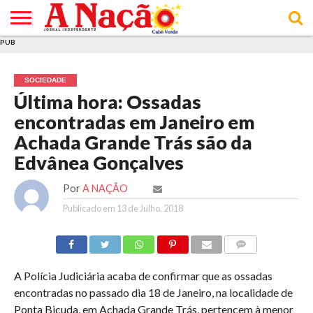
PUB
INÍCIO
ÚLTIMAS
ASSINATURAS
EM
ARQUIVO
ACTUALIDADE
OPINIÃO
ANÚNCIOS
VARIEDADES
CLICK
SOBRE
AJUDA
POLÍTICA DE
TERMOS E
NOTÍCIAS
& LOJA
FOCO
JOVEM
PRIVACIDADE
CONDIÇÕES
E DE
DE
SOCIEDADE
COOKIES
UTILIZAÇÃO
Última hora: Ossadas
encontradas em Janeiro em
Achada Grande Trás são da
Edvânea Gonçalves
Por
A NAÇÃO
Publicado em
13 de Julho, 2018
COMMENTS
A Polícia Judiciária acaba de confirmar que as ossadas
encontradas no passado dia 18 de Janeiro, na localidade de
Ponta Bicuda, em Achada Grande Trás, pertencem à menor