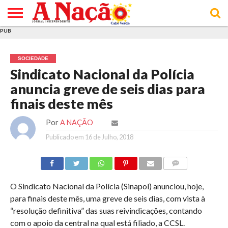
PUB
INÍCIO
ÚLTIMAS
ASSINATURAS
EM
ARQUIVO
ACTUALIDADE
OPINIÃO
ANÚNCIOS
VARIEDADES
CLICK
SOBRE
AJUDA
POLÍTICA DE
TERMOS E
NOTÍCIAS
& LOJA
FOCO
JOVEM
PRIVACIDADE
CONDIÇÕES
E DE
DE
SOCIEDADE
COOKIES
UTILIZAÇÃO
Sindicato Nacional da Polícia
anuncia greve de seis dias para
finais deste mês
Por
A NAÇÃO
Publicado em
16 de Julho, 2018
COMMENTS
O Sindicato Nacional da Polícia (Sinapol) anunciou, hoje,
para finais deste mês, uma greve de seis dias, com vista à
“resolução definitiva” das suas reivindicações, contando
com o apoio da central na qual está filiado, a CCSL.