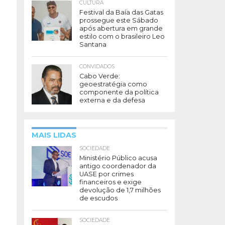
CULTURA
Festival da Baía das Gatas
prossegue este Sábado
após abertura em grande
estilo com o brasileiro Leo
Santana
CONVIDADOS
Cabo Verde:
geoestratégia como
componente da política
externa e da defesa
MAIS LIDAS
SOCIEDADE
Ministério Público acusa
antigo coordenador da
UASE por crimes
financeiros e exige
devolução de 1,7 milhões
de escudos
SOCIEDADE