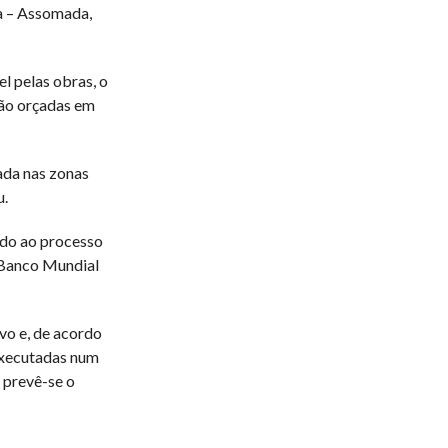
ia – Assomada,
l pelas obras, o
tão orçadas em
ada nas zonas
u.
ido ao processo
 Banco Mundial
vo e, de acordo
executadas num
 prevê-se o