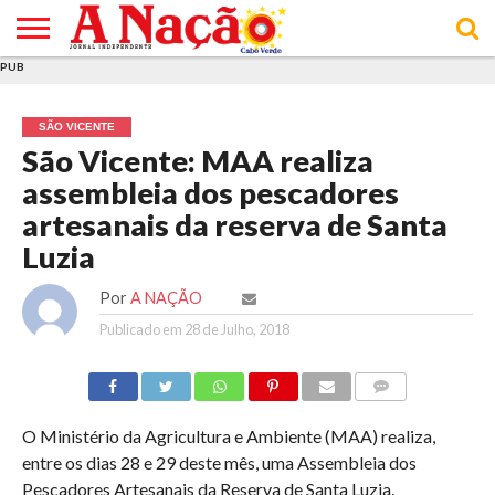
PUB
INÍCIO
ÚLTIMAS
ASSINATURAS
EM
ARQUIVO
ACTUALIDADE
OPINIÃO
ANÚNCIOS
VARIEDADES
CLICK
SOBRE
AJUDA
POLÍTICA DE
TERMOS E
NOTÍCIAS
& LOJA
FOCO
JOVEM
PRIVACIDADE
CONDIÇÕES
E DE
DE
SÃO VICENTE
COOKIES
UTILIZAÇÃO
São Vicente: MAA realiza
assembleia dos pescadores
artesanais da reserva de Santa
Luzia
Por
A NAÇÃO
Publicado em
28 de Julho, 2018
COMMENTS
O Ministério da Agricultura e Ambiente (MAA) realiza,
entre os dias 28 e 29 deste mês, uma Assembleia dos
Pescadores Artesanais da Reserva de Santa Luzia.