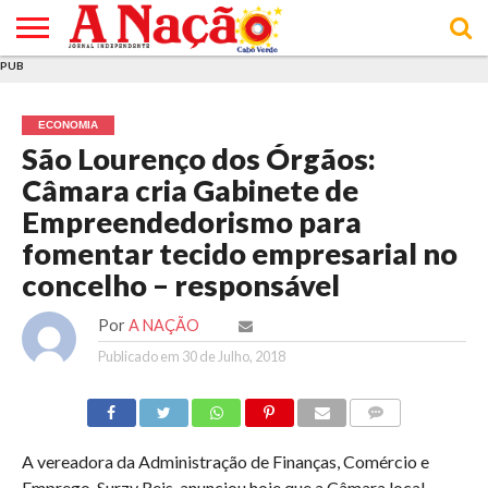
PUB
INÍCIO
ÚLTIMAS
ASSINATURAS
EM
ARQUIVO
ACTUALIDADE
OPINIÃO
ANÚNCIOS
VARIEDADES
CLICK
SOBRE
AJUDA
POLÍTICA DE
TERMOS E
NOTÍCIAS
& LOJA
FOCO
JOVEM
PRIVACIDADE
CONDIÇÕES
E DE
DE
ECONOMIA
COOKIES
UTILIZAÇÃO
São Lourenço dos Órgãos:
Câmara cria Gabinete de
Empreendedorismo para
fomentar tecido empresarial no
concelho – responsável
Por
A NAÇÃO
Publicado em
30 de Julho, 2018
COMMENTS
A vereadora da Administração de Finanças, Comércio e
Emprego, Surzy Reis, anunciou hoje que a Câmara local