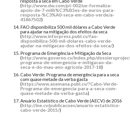
resposta à seca em Cabo Verde
(
http://www.dw.com/pt-002/ue-formaliza-
apoio-de-7-milh%C3%B5es-de-euros-para-
resposta-%C3%A0-seca-em-cabo-verde/a-
41867502
)
FAO disponibiliza 500 mil dólares a Cabo Verde
para ajudar na mitigação dos efeitos da seca
(
http://www.inforpress.publ.cv/fao-
disponibiliza-500-mil-dolares-cabo-verde-
ajudar-na-mitigacao-dos-efeitos-da-seca/
)
Programa de Emergência e Mitigação da Seca
(
http://www.governo.cv/index.php/dossiersprojec
programa-de-emergencia-e-mitigacao-da-
seca-e-do-mau-ano-agricola-2017-18
)
Cabo Verde: Programa de emergência para a seca
com quase metade da verba gasta
(
https://www.asemana.publ.cv/?Cabo-Verde-
Programa-de-emergencia-para-a-seca-com-
quase-metade-da-verba-gasta
)
Anuário Estatístico de Cabo Verde (AECV) de 2016
(
http://ine.cv/publicacoes/anuario-estatistico-
cabo-verde-2015/
)