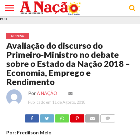
PUB
INÍCIO
ÚLTIMAS
ASSINATURAS
EM
ARQUIVO
ACTUALIDADE
OPINIÃO
ANÚNCIOS
VARIEDADES
CLICK
SOBRE
AJUDA
POLÍTICA DE
TERMOS E
NOTÍCIAS
& LOJA
FOCO
JOVEM
PRIVACIDADE
CONDIÇÕES
E DE
DE
OPINIÃO
COOKIES
UTILIZAÇÃO
Avaliação do discurso do
Primeiro-Ministro no debate
sobre o Estado da Nação 2018 –
Economia, Emprego e
Rendimento
Por
A NAÇÃO
Publicado em
11 de Agosto, 2018
COMMENTS
Por: Fredilson Melo