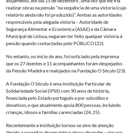
alojamento, até dia 15 de dezembro”, uma vez que ele iria
realizar obras na pensão “na sequência de uma vistoria (cujo
relatório ainda não foi produzido)”. Ambas as autoridades
responsáveis pela alegada vistoria – Autoridade de
Segurança Alimentar e Económica (ASAE) e da Câmara
Municipal de Lisboa, negaram ter feito qualquer vistoria à
pensão quando contactadas pelo PÚBLICO (22).
No entanto, no início do ano, foi noticiado pela imprensa
que os 27 doentes e 11 acompanhantes foram despejados
da Pensão Madeira e realojados na Fundação O Século (23).
A Fundação O Século é uma Instituição Particular de
Solidariedade Social (IPSS) com 90 anos de história,
financiada pelo Estado português e por subsídios e
donativos, e que atualmente apoia 800 pessoas, incluindo
crianças, idosos e famílias carenciadas (24, 25).
Recentemente a instituição tornou-se alvo de atenção
devido a suspeitas de peculato e abuso de poder – por uso