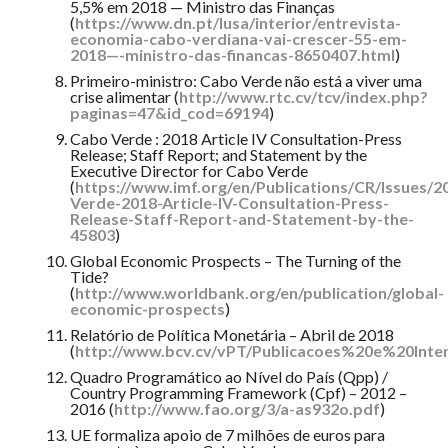
5,5% em 2018 — Ministro das Finanças
(
https://www.dn.pt/lusa/interior/entrevista-
economia-cabo-verdiana-vai-crescer-55-em-
2018—-ministro-das-financas-8650407.html
)
Primeiro-ministro: Cabo Verde não está a viver uma
crise alimentar (
http://www.rtc.cv/tcv/index.php?
paginas=47&id_cod=69194
)
Cabo Verde : 2018 Article IV Consultation-Press
Release; Staff Report; and Statement by the
Executive Director for Cabo Verde
(
https://www.imf.org/en/Publications/CR/Issues/
Verde-2018-Article-IV-Consultation-Press-
Release-Staff-Report-and-Statement-by-the-
45803
)
Global Economic Prospects – The Turning of the
Tide?
(
http://www.worldbank.org/en/publication/global-
economic-prospects
)
Relatório de Política Monetária – Abril de 2018
(
http://www.bcv.cv/vPT/Publicacoes%20e%20Inte
Quadro Programático ao Nível do País (Qpp) /
Country Programming Framework (Cpf) – 2012 –
2016 (
http://www.fao.org/3/a-as932o.pdf
)
UE formaliza apoio de 7 milhões de euros para