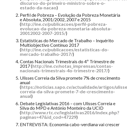
discurso-do-primeiro-ministro-sobre-o-
estado-da-nacao
)
Perfil de Pobreza – Evolução da Pobreza Monetária
e Absoluta, 2001/2002, 2007 e 2015
(
http://ine.cv/publicacoes/perfil-pobreza-
evolucao-da-pobreza-monetaria-absoluta-
20012002-2007-2015/
)
Estatísticas do Mercado de Trabalho – Inquérito
Multiobjectivo Contínuo 2017
(
http://ine.cv/publicacoes/estatisticas-do-
mercado-trabalho-2017/
)
Contas Nacionais Trimestrais do 4º Trimestre de
2017 (
http://ine.cv/notas_imprensas/contas-
nacionais-trimestrais-4o-trimestre-2017/
)
Ulisses Correia da Silva promete 7% de crescimento
anual
(
https://noticias.sapo.cv/actualidade/artigos/ulisse
correia-da-silva-promete-7-de-crescimento-
anual
)
Debate Legislativas 2016 – com Ulisses Correia e
Silva do MPD e António Monteiro da UCID
(
http://www.rtc.cv/legislativas2016/index.php?
paginas=47&id_cod=47229
)
ENTREVISTA: Economia cabo-verdiana vai crescer