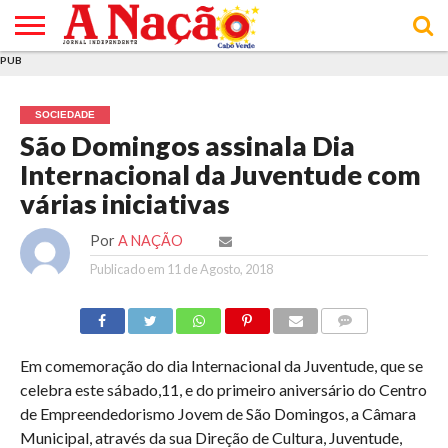
PUB
INÍCIO
ÚLTIMAS
ASSINATURAS
EM
ARQUIVO
ACTUALIDADE
OPINIÃO
ANÚNCIOS
VARIEDADES
CLICK
SOBRE
AJUDA
POLÍTICA DE
TERMOS E
NOTÍCIAS
& LOJA
FOCO
JOVEM
PRIVACIDADE
CONDIÇÕES
E DE
DE
SOCIEDADE
COOKIES
UTILIZAÇÃO
São Domingos assinala Dia
Internacional da Juventude com
várias iniciativas
Por
A NAÇÃO
Publicado em
11 de Agosto, 2018
COMMENTS
Em comemoração do dia Internacional da Juventude, que se
celebra este sábado,11, e do primeiro aniversário do Centro
de Empreendedorismo Jovem de São Domingos, a Câmara
Municipal, através da sua Direção de Cultura, Juventude,