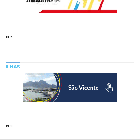
PUB
ILHAS
PUB