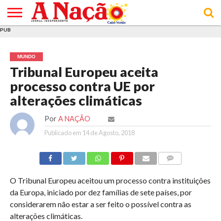
PUB
INÍCIO
ÚLTIMAS
ASSINATURAS
EM
ARQUIVO
ACTUALIDADE
OPINIÃO
ANÚNCIOS
VARIEDADES
CLICK
SOBRE
AJUDA
POLÍTICA DE
TERMOS E
NOTÍCIAS
& LOJA
FOCO
JOVEM
PRIVACIDADE
CONDIÇÕES
E DE
DE
MUNDO
COOKIES
UTILIZAÇÃO
Tribunal Europeu aceita
processo contra UE por
alterações climáticas
Por
A NAÇÃO
Publicado em
14 de Agosto, 2018
COMMENTS
O Tribunal Europeu aceitou um processo contra instituições
da Europa, iniciado por dez famílias de sete países, por
considerarem não estar a ser feito o possível contra as
alterações climáticas.