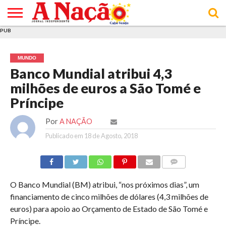
PUB
INÍCIO
ÚLTIMAS
ASSINATURAS
EM
ARQUIVO
ACTUALIDADE
OPINIÃO
ANÚNCIOS
VARIEDADES
CLICK
SOBRE
AJUDA
POLÍTICA DE
TERMOS E
NOTÍCIAS
& LOJA
FOCO
JOVEM
PRIVACIDADE
CONDIÇÕES
E DE
DE
MUNDO
COOKIES
UTILIZAÇÃO
Banco Mundial atribui 4,3
milhões de euros a São Tomé e
Príncipe
Por
A NAÇÃO
Publicado em
18 de Agosto, 2018
COMMENTS
O Banco Mundial (BM) atribui, “nos próximos dias”, um
financiamento de cinco milhões de dólares (4,3 milhões de
euros) para apoio ao Orçamento de Estado de São Tomé e
Príncipe.