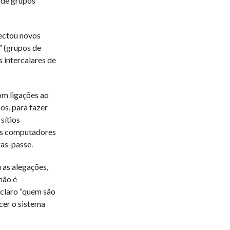
t de grupos
tectou novos
” (grupos de
s intercalares de
om ligações ao
os, para fazer
sítios
eus computadores
as-passe.
 as alegações,
não é
claro “quem são
cer o sistema