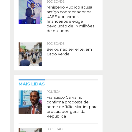
SOCIEDADE
Ministério Público acusa
antigo coordenador da
UASE por crimes
financeiros e exige
devolução de 1,7 milhões
de escudos
SOCIEDADE
Ser ou não ser elite, em
Cabo Verde
MAIS LIDAS
POLÍTICA
Francisco Carvalho
confirma proposta de
nome de Júlio Martins para
procurador-geral da
República
SOCIEDADE