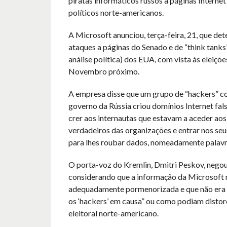
piratas informáticos russos a páginas Interne
políticos norte-americanos.
A Microsoft anunciou, terça-feira, 21, que de
ataques a páginas do Senado e de “think tanks
análise política) dos EUA, com vista às eleiçõe
Novembro próximo.
A empresa disse que um grupo de “hackers” c
governo da Rússia criou domínios Internet fals
crer aos internautas que estavam a aceder aos 
verdadeiros das organizações e entrar nos s
para lhes roubar dados, nomeadamente palavr
O porta-voz do Kremlin, Dmitri Peskov, negou
considerando que a informação da Microsoft 
adequadamente pormenorizada e que não era 
os ‘hackers’ em causa” ou como podiam distor
eleitoral norte-americano.