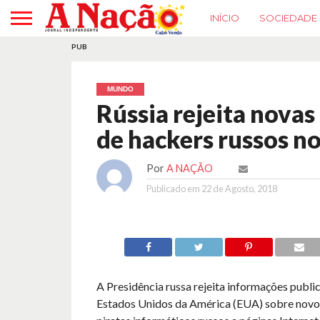
INÍCIO
SOCIEDADE
PUB
MUNDO
Rússia rejeita nova
de hackers russos n
Por
A NAÇÃO
Publicado em
22 de Agosto, 2018
A Presidência russa rejeita informações publi
Estados Unidos da América (EUA) sobre novo