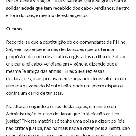
Perante esta situação, Elias Silva manifesta-se grato com a
solidariedade que tem recebido dos cabo-verdianos, dentro
e fora do país, e mesmo de estrangeiros.
O caso
Recorde-se que a destituição do ex-comandante da PN no
Sal, veio na sequência das declarações que proferiu a
propósito da onda de assaltos registados na ilha do Sal, ao
criticar a lei cabo-verdiana em vigência, dizendo que a
mesma “é amiga das armas”. Elias Silva fez essas
declarações, mais precisamente aquando do assalto à mão
armada na zona do Monte Leão, onde um jovem disparou
contra um carro de turistas.
Na altura, reagindo à essas declarações, o ministro da
Administração Interna declarou que “polícia não critica
justiça”. “Nesta matéria só tenho uma coisa a dizer: polícia
não critica justiça, não há mais nada a dizer, pois a instituição
policial tem regras próprias as quais deve seguir…”, disse