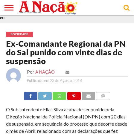
PUB
INÍCIO
ÚLTIMAS
ASSINATURAS
EM
ARQUIVO
ACTUALIDADE
OPINIÃO
ANÚNCIOS
VARIEDADES
CLICK
SOBRE
AJUDA
POLÍTICA DE
TERMOS E
NOTÍCIAS
& LOJA
FOCO
JOVEM
PRIVACIDADE
CONDIÇÕES
E DE
DE
SOCIEDADE
COOKIES
UTILIZAÇÃO
Ex-Comandante Regional da PN
do Sal punido com vinte dias de
suspensão
Por
A NAÇÃO
Publicado em
23 de Agosto, 2018
COMMENTS
O Sub-intendente Elias Silva acaba de ser punido pela
Direção Nacional da Polícia Nacional (DNPN) com 20 dias
de suspensão, em sequência do processo que decorre desde
o mês de Abril, relacionado com as declarações que fez