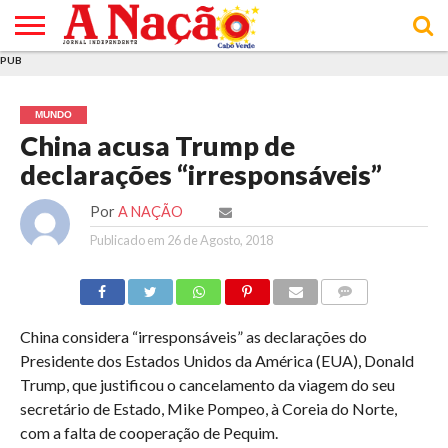
PUB
INÍCIO
ÚLTIMAS
ASSINATURAS
EM
ARQUIVO
ACTUALIDADE
OPINIÃO
ANÚNCIOS
VARIEDADES
CLICK
SOBRE
AJUDA
POLÍTICA DE
TERMOS E
NOTÍCIAS
& LOJA
FOCO
JOVEM
PRIVACIDADE
CONDIÇÕES
E DE
DE
MUNDO
COOKIES
UTILIZAÇÃO
China acusa Trump de
declarações “irresponsáveis”
Por
A NAÇÃO
Publicado em
26 de Agosto, 2018
COMMENTS
China considera “irresponsáveis” as declarações do
Presidente dos Estados Unidos da América (EUA), Donald
Trump, que justificou o cancelamento da viagem do seu
secretário de Estado, Mike Pompeo, à Coreia do Norte,
com a falta de cooperação de Pequim.