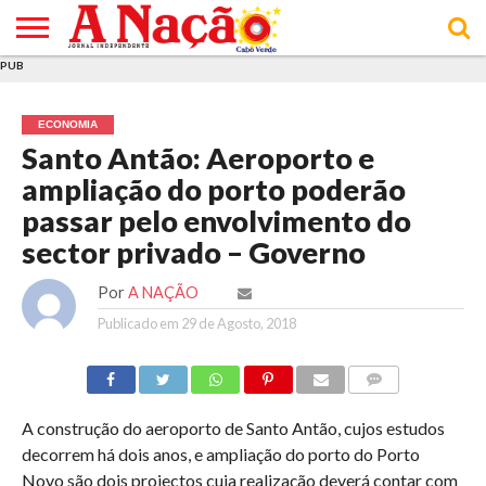
PUB
INÍCIO
ÚLTIMAS
ASSINATURAS
EM
ARQUIVO
ACTUALIDADE
OPINIÃO
ANÚNCIOS
VARIEDADES
CLICK
SOBRE
AJUDA
POLÍTICA DE
TERMOS E
NOTÍCIAS
& LOJA
FOCO
JOVEM
PRIVACIDADE
CONDIÇÕES
E DE
DE
ECONOMIA
COOKIES
UTILIZAÇÃO
Santo Antão: Aeroporto e
ampliação do porto poderão
passar pelo envolvimento do
sector privado – Governo
Por
A NAÇÃO
Publicado em
29 de Agosto, 2018
COMMENTS
A construção do aeroporto de Santo Antão, cujos estudos
decorrem há dois anos, e ampliação do porto do Porto
Novo são dois projectos cuja realização deverá contar com