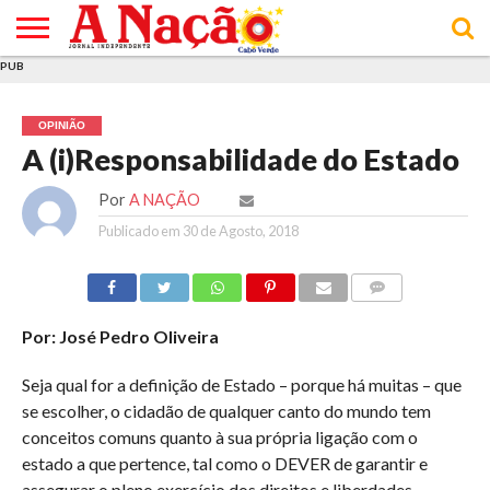
PUB
INÍCIO
ÚLTIMAS
ASSINATURAS
EM
ARQUIVO
ACTUALIDADE
OPINIÃO
ANÚNCIOS
VARIEDADES
CLICK
SOBRE
AJUDA
POLÍTICA DE
TERMOS E
NOTÍCIAS
& LOJA
FOCO
JOVEM
PRIVACIDADE
CONDIÇÕES
E DE
DE
OPINIÃO
COOKIES
UTILIZAÇÃO
A (i)Responsabilidade do Estado
Por
A NAÇÃO
Publicado em
30 de Agosto, 2018
COMMENTS
Por: José Pedro Oliveira
Seja qual for a definição de Estado – porque há muitas – que
se escolher, o cidadão de qualquer canto do mundo tem
conceitos comuns quanto à sua própria ligação com o
estado a que pertence, tal como o DEVER de garantir e
assegurar o pleno exercício dos direitos e liberdades