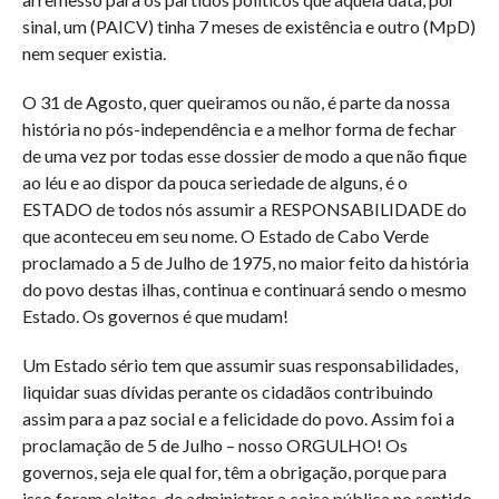
sinal, um (PAICV) tinha 7 meses de existência e outro (MpD)
nem sequer existia.
O 31 de Agosto, quer queiramos ou não, é parte da nossa
história no pós-independência e a melhor forma de fechar
de uma vez por todas esse dossier de modo a que não fique
ao léu e ao dispor da pouca seriedade de alguns, é o
ESTADO de todos nós assumir a RESPONSABILIDADE do
que aconteceu em seu nome. O Estado de Cabo Verde
proclamado a 5 de Julho de 1975, no maior feito da história
do povo destas ilhas, continua e continuará sendo o mesmo
Estado. Os governos é que mudam!
Um Estado sério tem que assumir suas responsabilidades,
liquidar suas dívidas perante os cidadãos contribuindo
assim para a paz social e a felicidade do povo. Assim foi a
proclamação de 5 de Julho – nosso ORGULHO! Os
governos, seja ele qual for, têm a obrigação, porque para
isso foram eleitos, de administrar a coisa pública no sentido