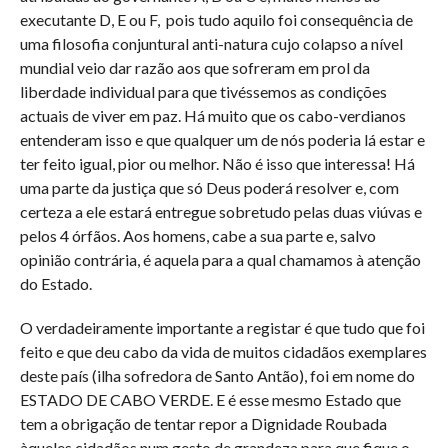
executante D, E ou F,
pois tudo aquilo foi consequência de
uma filosofia conjuntural anti-natura cujo colapso a nível
mundial veio dar razão aos que sofreram em prol da
liberdade individual para que tivéssemos as condições
actuais de viver em paz. Há muito que os cabo-verdianos
entenderam isso e que qualquer um de nós poderia lá estar e
ter feito igual, pior ou melhor. Não é isso que interessa! Há
uma parte da justiça que só Deus poderá resolver e, com
certeza a ele estará entregue sobretudo pelas duas viúvas e
pelos 4 órfãos. Aos homens, cabe a sua parte e, salvo
opinião contrária, é aquela para a qual chamamos à atenção
do Estado.
O verdadeiramente importante a registar é que tudo que foi
feito e que deu cabo da vida de muitos cidadãos exemplares
deste país (ilha sofredora de Santo Antão), foi em nome do
ESTADO DE CABO VERDE. E é esse mesmo Estado que
tem a obrigação de tentar repor a Dignidade Roubada
àqueles cidadãos num gesto de grandeza para que fique o