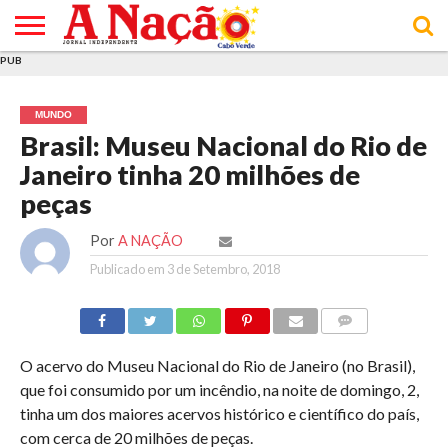
PUB
INÍCIO
ÚLTIMAS
ASSINATURAS
EM
ARQUIVO
ACTUALIDADE
OPINIÃO
ANÚNCIOS
VARIEDADES
CLICK
SOBRE
AJUDA
POLÍTICA DE
TERMOS E
NOTÍCIAS
& LOJA
FOCO
JOVEM
PRIVACIDADE
CONDIÇÕES
E DE
DE
MUNDO
COOKIES
UTILIZAÇÃO
Brasil: Museu Nacional do Rio de
Janeiro tinha 20 milhões de
peças
Por
A NAÇÃO
Publicado em
3 de Setembro, 2018
COMMENTS
O acervo do Museu Nacional do Rio de Janeiro (no Brasil),
que foi consumido por um incêndio, na noite de domingo, 2,
tinha um dos maiores acervos histórico e científico do país,
com cerca de 20 milhões de peças.