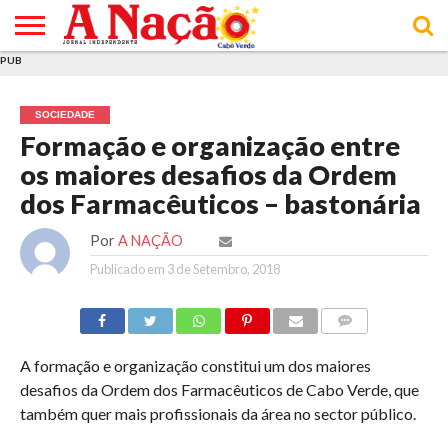
PUB
INÍCIO
ÚLTIMAS
ASSINATURAS
EM
ARQUIVO
ACTUALIDADE
OPINIÃO
ANÚNCIOS
VARIEDADES
CLICK
SOBRE
AJUDA
POLÍTICA DE
TERMOS E
NOTÍCIAS
& LOJA
FOCO
JOVEM
PRIVACIDADE
CONDIÇÕES
E DE
DE
SOCIEDADE
COOKIES
UTILIZAÇÃO
Formação e organização entre
os maiores desafios da Ordem
dos Farmacêuticos – bastonária
Por
A NAÇÃO
Publicado em
3 de Setembro, 2018
COMMENTS
A formação e organização constitui um dos maiores
desafios da Ordem dos Farmacêuticos de Cabo Verde, que
também quer mais profissionais da área no sector público.