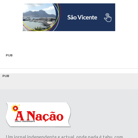
PUB
PUB
Um jornal independente e actual, onde nada é tabu, com