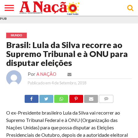
PUB
INÍCIO
ÚLTIMAS
ASSINATURAS
EM
ARQUIVO
ACTUALIDADE
OPINIÃO
ANÚNCIOS
VARIEDADES
CLICK
SOBRE
AJUDA
POLÍTICA DE
TERMOS E
NOTÍCIAS
& LOJA
FOCO
JOVEM
PRIVACIDADE
CONDIÇÕES
E DE
DE
MUNDO
COOKIES
UTILIZAÇÃO
Brasil: Lula da Silva recorre ao
Supremo Tribunal e à ONU para
disputar eleições
Por
A NAÇÃO
Publicado em
4 de Setembro, 2018
COMMENTS
O ex-Presidente brasileiro Lula da Silva vai recorrer ao
Supremo Tribunal Federal e à ONU (Organização das
Nações Unidas) para que possa disputar as Eleições
Presidenciais de Outubro, depois de a autoridade eleitoral