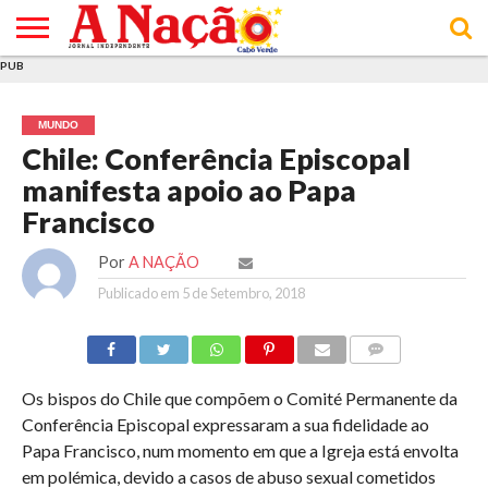
PUB
INÍCIO
ÚLTIMAS
ASSINATURAS
EM
ARQUIVO
ACTUALIDADE
OPINIÃO
ANÚNCIOS
VARIEDADES
CLICK
SOBRE
AJUDA
POLÍTICA DE
TERMOS E
NOTÍCIAS
& LOJA
FOCO
JOVEM
PRIVACIDADE
CONDIÇÕES
E DE
DE
MUNDO
COOKIES
UTILIZAÇÃO
Chile: Conferência Episcopal
manifesta apoio ao Papa
Francisco
Por
A NAÇÃO
Publicado em
5 de Setembro, 2018
COMMENTS
Os bispos do Chile que compõem o Comité Permanente da
Conferência Episcopal expressaram a sua fidelidade ao
Papa Francisco, num momento em que a Igreja está envolta
em polémica, devido a casos de abuso sexual cometidos