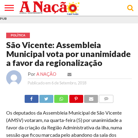
PUB
INÍCIO
ÚLTIMAS
ASSINATURAS
EM
ARQUIVO
ACTUALIDADE
OPINIÃO
ANÚNCIOS
VARIEDADES
CLICK
SOBRE
AJUDA
POLÍTICA DE
TERMOS E
NOTÍCIAS
& LOJA
FOCO
JOVEM
PRIVACIDADE
CONDIÇÕES
E DE
DE
POLÍTICA
COOKIES
UTILIZAÇÃO
São Vicente: Assembleia
Municipal vota por unanimidade
a favor da regionalização
Por
A NAÇÃO
Publicado em
6 de Setembro, 2018
COMMENTS
Os deputados da Assembleia Municipal de São Vicente
(AMSV) votaram, na quarta-feira (5) por unanimidade a
favor da criação da Região Administrativa da ilha, numa
sessão que ficou marcada pelo abandono da sala dos