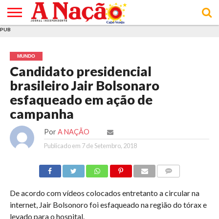
PUB
INÍCIO
ÚLTIMAS
ASSINATURAS
EM
ARQUIVO
ACTUALIDADE
OPINIÃO
ANÚNCIOS
VARIEDADES
CLICK
SOBRE
AJUDA
POLÍTICA DE
TERMOS E
NOTÍCIAS
& LOJA
FOCO
JOVEM
PRIVACIDADE
CONDIÇÕES
E DE
DE
MUNDO
COOKIES
UTILIZAÇÃO
Candidato presidencial
brasileiro Jair Bolsonaro
esfaqueado em ação de
campanha
Por
A NAÇÃO
Publicado em
7 de Setembro, 2018
COMMENTS
De acordo com vídeos colocados entretanto a circular na
internet, Jair Bolsonoro foi esfaqueado na região do tórax e
levado para o hospital.