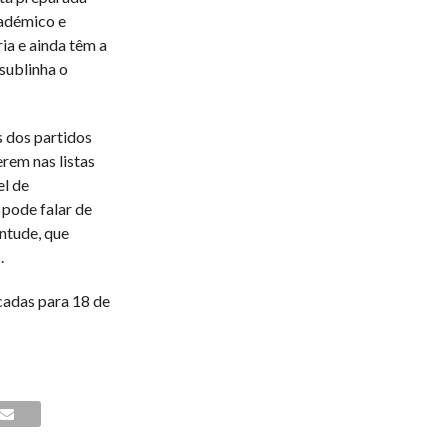
cadémico e
ia e ainda têm a
sublinha o
 dos partidos
rem nas listas
el de
 pode falar de
ntude, que
.
cadas para 18 de