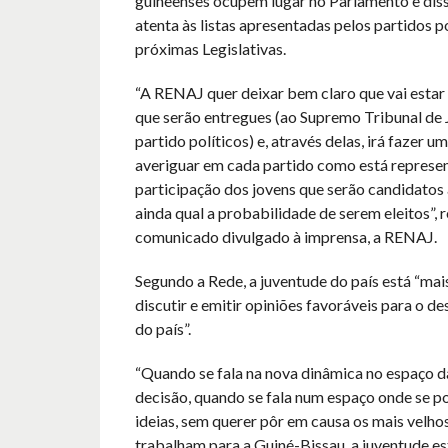
guineenses ocupem lugar no Parlamento e diss
atenta às listas apresentadas pelos partidos po
próximas Legislativas.
“A RENAJ quer deixar bem claro que vai estar a
que serão entregues (ao Supremo Tribunal de 
partido políticos) e, através delas, irá fazer u
averiguar em cada partido como está represe
participação dos jovens que serão candidatos
ainda qual a probabilidade de serem eleitos”, 
comunicado divulgado à imprensa, a RENAJ.
Segundo a Rede, a juventude do país está “ma
discutir e emitir opiniões favoráveis para o 
do país”.
“Quando se fala na nova dinâmica no espaço 
decisão, quando se fala num espaço onde se p
ideias, sem querer pôr em causa os mais velho
trabalham para a Guiné-Bissau, a juventude e