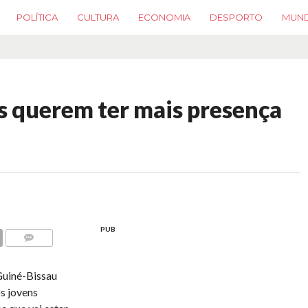
POLÍTICA
CULTURA
ECONOMIA
DESPORTO
MUN
s querem ter mais presença
PUB
COMMENTS
Guiné-Bissau
os jovens