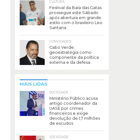
CULTURA
Festival da Baía das Gatas
prossegue este Sábado
após abertura em grande
estilo com o brasileiro Leo
Santana
CONVIDADOS
Cabo Verde:
geoestratégia como
componente da política
externa e da defesa
MAIS LIDAS
SOCIEDADE
Ministério Público acusa
antigo coordenador da
UASE por crimes
financeiros e exige
devolução de 1,7 milhões
de escudos
SOCIEDADE