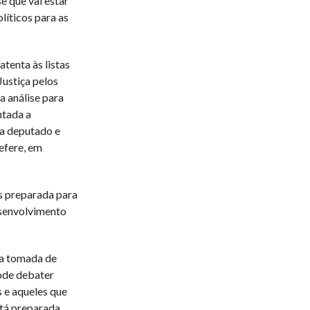
e que vai estar
líticos para as
tenta às listas
Justiça pelos
ma análise para
ntada a
 a deputado e
refere, em
is preparada para
desenvolvimento
da tomada de
ode debater
s e aqueles que
stá preparada