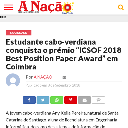
PUB
INÍCIO
ÚLTIMAS
ASSINATURAS
EM
ARQUIVO
ACTUALIDADE
OPINIÃO
ANÚNCIOS
VARIEDADES
CLICK
SOBRE
AJUDA
POLÍTICA DE
TERMOS E
NOTÍCIAS
& LOJA
FOCO
JOVEM
PRIVACIDADE
CONDIÇÕES
E DE
DE
SOCIEDADE
COOKIES
UTILIZAÇÃO
Estudante cabo-verdiana
conquista o prémio “ICSOF 2018
Best Position Paper Award” em
Coimbra
Por
A NAÇÃO
Publicado em
8 de Setembro, 2018
COMMENTS
A jovem cabo-verdiana Any Keila Pereira, natural de Santa
Catarina de Santiago, aluna de licenciatura em Engenharia
Informática, do ramo de sistemas de informação do