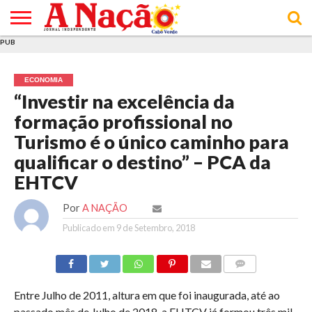
PUB
INÍCIO
ÚLTIMAS
ASSINATURAS
EM
ARQUIVO
ACTUALIDADE
OPINIÃO
ANÚNCIOS
VARIEDADES
CLICK
SOBRE
AJUDA
POLÍTICA DE
TERMOS E
NOTÍCIAS
& LOJA
FOCO
JOVEM
PRIVACIDADE
CONDIÇÕES
E DE
DE
ECONOMIA
COOKIES
UTILIZAÇÃO
“Investir na excelência da
formação profissional no
Turismo é o único caminho para
qualificar o destino” – PCA da
EHTCV
Por
A NAÇÃO
Publicado em
9 de Setembro, 2018
COMMENTS
Entre Julho de 2011, altura em que foi inaugurada, até ao
passado mês de Julho de 2018, a EHTCV já formou três mil