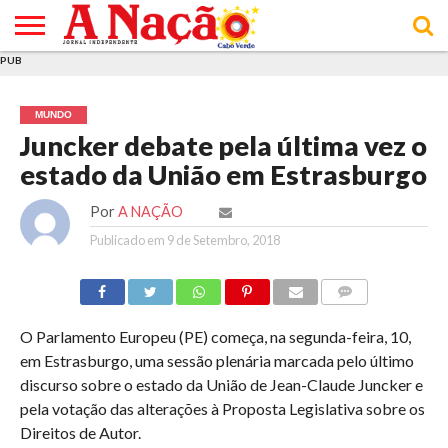
PUB
INÍCIO
ÚLTIMAS
ASSINATURAS
EM
ARQUIVO
ACTUALIDADE
OPINIÃO
ANÚNCIOS
VARIEDADES
CLICK
SOBRE
AJUDA
POLÍTICA DE
TERMOS E
NOTÍCIAS
& LOJA
FOCO
JOVEM
PRIVACIDADE
CONDIÇÕES
E DE
DE
MUNDO
COOKIES
UTILIZAÇÃO
Juncker debate pela última vez o
estado da União em Estrasburgo
Por
A NAÇÃO
Publicado em
9 de Setembro, 2018
COMMENTS
O Parlamento Europeu (PE) começa, na segunda-feira, 10,
em Estrasburgo, uma sessão plenária marcada pelo último
discurso sobre o estado da União de Jean-Claude Juncker e
pela votação das alterações à Proposta Legislativa sobre os
Direitos de Autor.