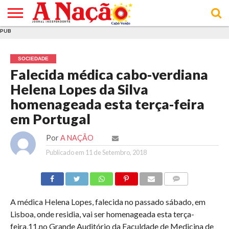
PUB
INÍCIO
ÚLTIMAS
ASSINATURAS
EM
ARQUIVO
ACTUALIDADE
OPINIÃO
ANÚNCIOS
VARIEDADES
CLICK
SOBRE
AJUDA
POLÍTICA DE
TERMOS E
NOTÍCIAS
& LOJA
FOCO
JOVEM
PRIVACIDADE
CONDIÇÕES
E DE
DE
SOCIEDADE
COOKIES
UTILIZAÇÃO
Falecida médica cabo-verdiana
Helena Lopes da Silva
homenageada esta terça-feira
em Portugal
Por
A NAÇÃO
Publicado em
11 de Setembro, 2018
COMMENTS
A médica Helena Lopes, falecida no passado sábado, em
Lisboa, onde residia, vai ser homenageada esta terça-
feira,11,no Grande Auditório da Faculdade de Medicina de