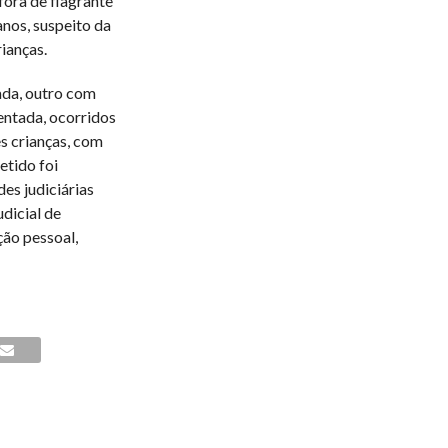
 fora de flagrante
anos, suspeito da
ianças.
ada, outro com
entada, ocorridos
ês crianças, com
etido foi
es judiciárias
dicial de
ção pessoal,