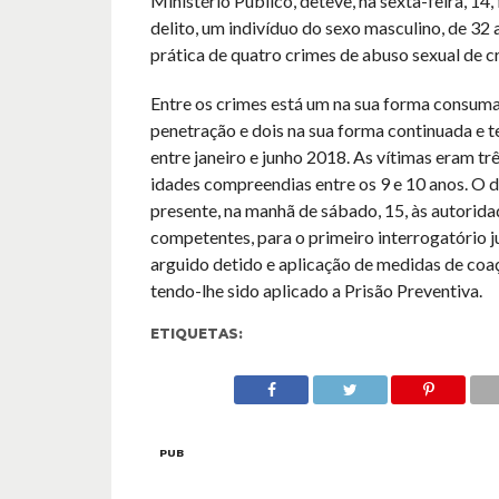
Ministério Público, deteve, na sexta-feira, 14,
delito, um indivíduo do sexo masculino, de 32 
prática de quatro crimes de abuso sexual de cr
Entre os crimes está um na sua forma consum
penetração e dois na sua forma continuada e t
entre janeiro e junho 2018. As vítimas eram tr
idades compreendias entre os 9 e 10 anos. O d
presente, na manhã de sábado, 15, às autoridad
competentes, para o primeiro interrogatório ju
arguido detido e aplicação de medidas de coa
tendo-lhe sido aplicado a Prisão Preventiva.
ETIQUETAS:
PUB