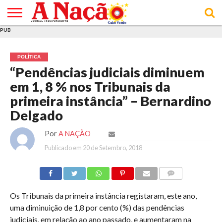
PUB
INÍCIO
ÚLTIMAS
ASSINATURAS
EM
ARQUIVO
ACTUALIDADE
OPINIÃO
ANÚNCIOS
VARIEDADES
CLICK
SOBRE
AJUDA
POLÍTICA DE
TERMOS E
NOTÍCIAS
& LOJA
FOCO
JOVEM
PRIVACIDADE
CONDIÇÕES
E DE
DE
POLÍTICA
COOKIES
UTILIZAÇÃO
“Pendências judiciais diminuem
em 1, 8 % nos Tribunais da
primeira instância” – Bernardino
Delgado
Por
A NAÇÃO
Publicado em
20 de Setembro, 2018
COMMENTS
Os Tribunais da primeira instância registaram, este ano,
uma diminuição de 1,8 por cento (%) das pendências
judiciais, em relação ao ano passado, e aumentaram na