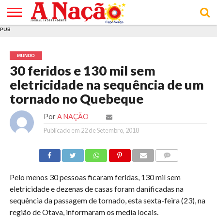
PUB
INÍCIO
ÚLTIMAS
ASSINATURAS
EM
ARQUIVO
ACTUALIDADE
OPINIÃO
ANÚNCIOS
VARIEDADES
CLICK
SOBRE
AJUDA
POLÍTICA DE
TERMOS E
NOTÍCIAS
& LOJA
FOCO
JOVEM
PRIVACIDADE
CONDIÇÕES
E DE
DE
MUNDO
COOKIES
UTILIZAÇÃO
30 feridos e 130 mil sem
eletricidade na sequência de um
tornado no Quebeque
Por
A NAÇÃO
Publicado em
22 de Setembro, 2018
COMMENTS
Pelo menos 30 pessoas ficaram feridas, 130 mil sem
eletricidade e dezenas de casas foram danificadas na
sequência da passagem de tornado, esta sexta-feira (23), na
região de Otava, informaram os media locais.