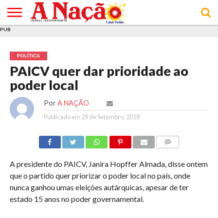
PUB
INÍCIO
ÚLTIMAS
ASSINATURAS
EM
ARQUIVO
ACTUALIDADE
OPINIÃO
ANÚNCIOS
VARIEDADES
CLICK
SOBRE
AJUDA
POLÍTICA DE
TERMOS E
NOTÍCIAS
& LOJA
FOCO
JOVEM
PRIVACIDADE
CONDIÇÕES
E DE
DE
POLÍTICA
COOKIES
UTILIZAÇÃO
PAICV quer dar prioridade ao
poder local
Por
A NAÇÃO
Publicado em
29 de Setembro, 2018
COMMENTS
A presidente do PAICV, Janira Hopffer Almada, disse ontem
que o partido quer priorizar o poder local no país, onde
nunca ganhou umas eleições autárquicas, apesar de ter
estado 15 anos no poder governamental.