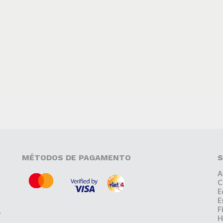
MÉTODOS DE PAGAMENTO
S
A
C
E
E
F
,
H