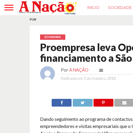
INÍCIO
SOCIEDADE
PUB
ECONOMIA
Proempresa leva Op
financiamento a Sã
Por
A NAÇÃO
Publicado em
1 de Outubro, 2018
Dando seguimento ao programa de contacto
empreendedores e visitas empresariais que o I