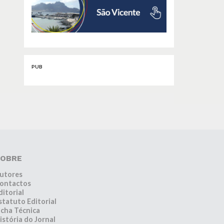
PUB
OBRE
utores
ontactos
ditorial
statuto Editorial
icha Técnica
istória do Jornal