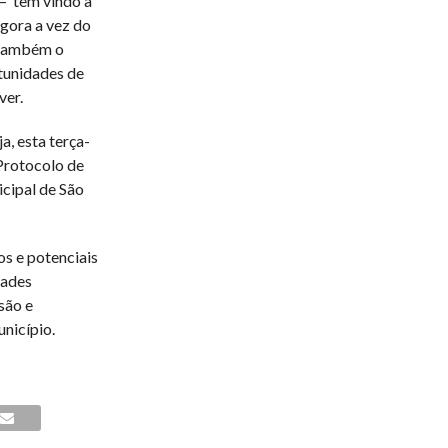
– tem vindo a
agora a vez do
 também o
tunidades de
ver.
, esta terça-
 Protocolo de
cipal de São
os e potenciais
dades
são e
nicípio.