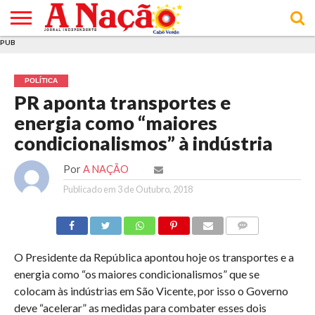
PUB
INÍCIO
ÚLTIMAS
ASSINATURAS
EM
ARQUIVO
ACTUALIDADE
OPINIÃO
ANÚNCIOS
VARIEDADES
CLICK
SOBRE
AJUDA
POLÍTICA DE
TERMOS E
NOTÍCIAS
& LOJA
FOCO
JOVEM
PRIVACIDADE
CONDIÇÕES
E DE
DE
POLÍTICA
COOKIES
UTILIZAÇÃO
PR aponta transportes e
energia como “maiores
condicionalismos” à indústria
Por
A NAÇÃO
Publicado em
3 de Outubro, 2018
COMMENTS
O Presidente da República apontou hoje os transportes e a
energia como “os maiores condicionalismos” que se
colocam às indústrias em São Vicente, por isso o Governo
deve “acelerar” as medidas para combater esses dois