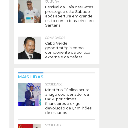
CULTURA
Festival da Baía das Gatas
prossegue este Sábado
após abertura em grande
estilo com o brasileiro Leo
Santana
CONVIDADOS
Cabo Verde:
geoestratégia como
componente da política
externa e da defesa
MAIS LIDAS
SOCIEDADE
Ministério Público acusa
antigo coordenador da
UASE por crimes
financeiros e exige
devolução de 1,7 milhões
de escudos
SOCIEDADE