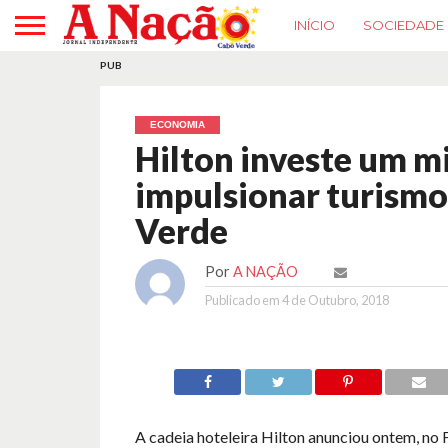
INÍCIO
SOCIEDADE
PUB
ECONOMIA
Hilton investe um mi
impulsionar turismo
Verde
Por
A NAÇÃO
Publicado em
4 de Outubro, 2018
A cadeia hoteleira Hilton anunciou ontem, no