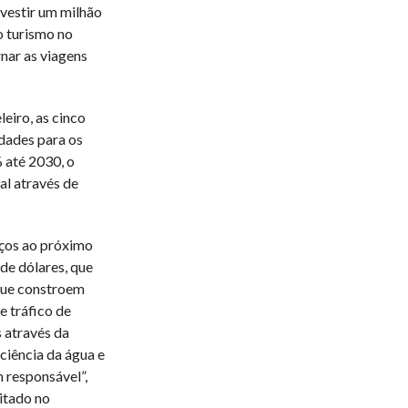
nvestir um milhão
o turismo no
nar as viagens
iro, as cinco
nidades para os
 até 2030, o
al através de
rços ao próximo
de dólares, que
 que constroem
e tráfico de
 através da
ciência da água e
 responsável”,
citado no