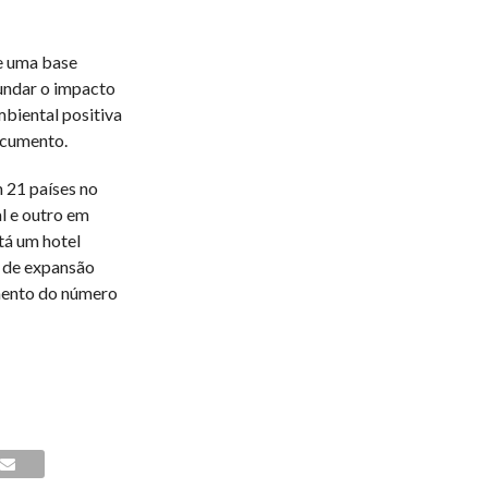
re uma base
fundar o impacto
mbiental positiva
ocumento.
 21 países no
al e outro em
tá um hotel
 de expansão
mento do número